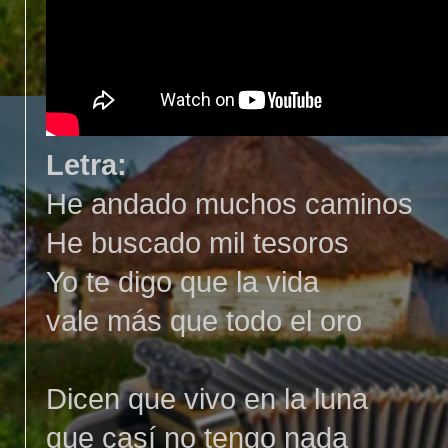
Letra:
He andado muchos caminos
He buscado mil tesoros
Yo te digo que la vida
vale más que todo el oro
Dicen que vivo en la luna
que casí no tengo nada