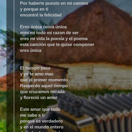
Por haberte puesto en mi camino
y porque en ti
encontré la felicidad
Eres única única única
eres mi todo mi razon de ser
eres mi vida la poesía y el poema
esta canción que te quise componer
eres única
El tiempo pasa
y yo te amo mas
que el primer momento
Recuerdo aquel tiempo
que cruzamos mirada
y floreció un amor
Este amor que todo
me sabe a ti
porque es verdadero
y en el mundo entero