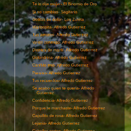
Te lo dije mujer- El Binomio de Oro
Si no cambias- Sagitario
Gotitas de dolor- Los Zuleta
Mariposita- Alfredo Gutierrez
Tus amores- Alfredo Gutierrez
Vente conmigo- Alfredo Gutierrez
Dientes de marfil- Alfredo Gutierrez
Golondrina- Alfredo Gutierrez
Cariñito mio- Alfredo Gutierrez
Paraiso- Alfredo Gutierrez
Tus recuerdos- Alfredo Gutierrez
Se acabo quien te queria- Alfredo
Gutierrez
Confidencia- Alfredo Gutierrez
Porque te marchaste- Alfredo Gutierrez
Capullito de rosa- Alfredo Gutierrez
Lejania- Alfredo Gutierrez
Cabellos cortos- Alfredo Gutierrez