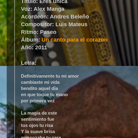
Titulo: Eres
única
Voz: Alex Manga
Acordeón: Andres Beleño
Compositor: Luis Mateus
Ritmo: Paseo
Álbum:
Un canto para el corazon
Año: 2011
Letra:
Definitivamente tu mi amor
cambiaste mi vida
bendito aquel día
en que toque tu mano
por primera vez
La magia de este
sentimiento fue
tus ojos tu risa
Y la suave brisa
que rozaba tu cara