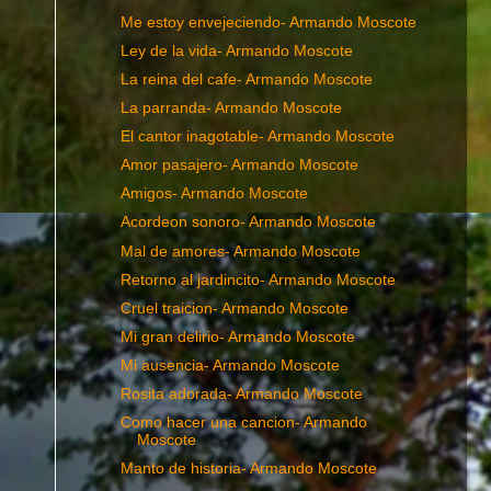
Me estoy envejeciendo- Armando Moscote
Ley de la vida- Armando Moscote
La reina del cafe- Armando Moscote
La parranda- Armando Moscote
El cantor inagotable- Armando Moscote
Amor pasajero- Armando Moscote
Amigos- Armando Moscote
Acordeon sonoro- Armando Moscote
Mal de amores- Armando Moscote
Retorno al jardincito- Armando Moscote
Cruel traicion- Armando Moscote
Mi gran delirio- Armando Moscote
Mi ausencia- Armando Moscote
Rosita adorada- Armando Moscote
Como hacer una cancion- Armando
Moscote
Manto de historia- Armando Moscote