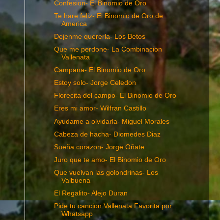
Confesion- El Binomio de Oro
Te hare feliz- El Binomio de Oro de
America
Dejenme quererla- Los Betos
Que me perdone- La Combinacion
Vallenata
Campana- El Binomio de Oro
Estoy solo- Jorge Celedon
Florecita del campo- El Binomio de Oro
Eres mi amor- Wilfran Castillo
Ayudame a olvidarla- Miguel Morales
Cabeza de hacha- Diomedes Diaz
Sueña corazon- Jorge Oñate
Juro que te amo- El Binomio de Oro
Que vuelvan las golondrinas- Los
Valbuena
El Regalito- Alejo Duran
Pide tu cancion Vallenata Favorita por
Whatsapp