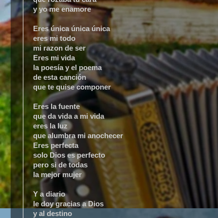
y yo me enamore
Eres única única única
eres mi todo
mi razon de ser
Eres mi vida
la poesía y el poema
de esta canción
que te quise componer
Eres la fuente
que da vida a mi vida
eres la luz
que alumbra mi anochecer
Eres perfecta
solo Dios es perfecto
pero si de todas
la mejor mujer
Y a diario
le doy gracias a Dios
y al destino