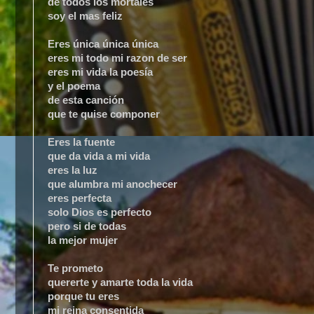
de todos los mortales
soy el mas feliz
Eres única única única
eres mi todo mi razon de ser
eres mi vida la poesía
y el poema
de esta canción
que te quise componer
Eres la fuente
que da vida a mi vida
eres la luz
que alumbra mi anochecer
eres perfecta
solo Dios es perfecto
pero si de todas
la mejor mujer
Te prometo
quererte y amarte toda la vida
porque tu eres
mi reina consentida