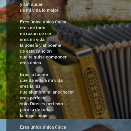
y sin dudar
de mi vida lo mejor
Eres única única única
eres mi todo
mi razon de ser
eres mi vida
la poesía y el poema
de esta canción
que te quise componer
eres única
Eres la fuente
que da vida a mi vida
eres la luz
que alumbra mi anochecer
eres perfecta
solo Dios es perfecto
pero si de todas
la mejor mujer
Eres única única única