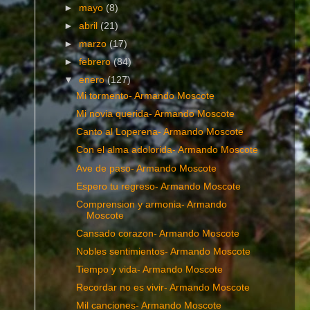
►
mayo
(8)
►
abril
(21)
►
marzo
(17)
►
febrero
(84)
▼
enero
(127)
Mi tormento- Armando Moscote
Mi novia querida- Armando Moscote
Canto al Loperena- Armando Moscote
Con el alma adolorida- Armando Moscote
Ave de paso- Armando Moscote
Espero tu regreso- Armando Moscote
Comprension y armonia- Armando
Moscote
Cansado corazon- Armando Moscote
Nobles sentimientos- Armando Moscote
Tiempo y vida- Armando Moscote
Recordar no es vivir- Armando Moscote
Mil canciones- Armando Moscote