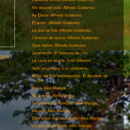
Me dejaste solo- Alfredo Gutierrez
Ay Elena- Alfredo Gutierrez
El amor- Alfredo Gutierrez
La que se fue- Alfredo Gutierrez
Corazon de acero- Alfredo Gutierrez
Ojos indios- Alfredo Gutierrez
Juramento- El Binomio de Oro
igua
La casa en el aire- Ivan Villazon
Solo recuerdos- Los Valbuena
Mujer de mis sentimientos- El Binomio de
Oro
Por ti- Alex Manga
No puedo- Alex Manga
Te amare por siempre- Alex Manga
Me voy- Alex Manga
Este amor me hace daño- Alex Manga
Lo que es pa perro- Alex Manga