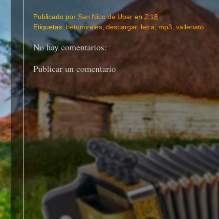
Publicado por
San Nico de Upar
en
2:18
Etiquetas:
betomireles
,
descargar
,
letra
,
mp3
,
vallenato
No hay comentarios:
Publicar un comentario