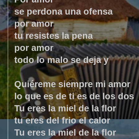
se perdona una ofensa
por amor
tu resistes la pena
por amor
todo lo malo se deja y
Quiéreme siempre mi amor
lo que es de ti es de los dos
Tu eres la miel de la flor
tu eres del frio el calor
Tu eres la miel de la flor