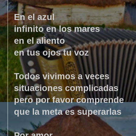
En el azul
infinito en los mares
en el aliento
en tus ojos tu voz
Todos vivimos a veces
situaciones complicadas
pero por favor comprende
que la meta es superarlas
Por amor