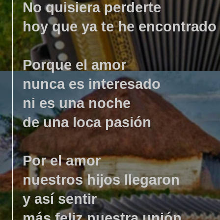
No quisiera perderte
hoy que ya te he encontrado
Porque el amor
nunca es interesado
ni es una noche
de una loca pasión
Por el amor
nuestros hijos llegaron
y así sentir
más feliz nuestra unión