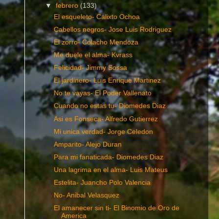
▼
febrero
(133)
El esqueleto- Calixto Ochoa
Cabellos negros- Jose Luis Rodriguez
El zorro- Colacho Mendoza
Me duele el alma- Kvrass
Felicidad- Jimmy Sossa
El jardinero- Luis Enrique Martinez
No te vayas- El Poder Vallenato
Cuando no estas tu- Diomedes Diaz
Asi es Fonseca- Alfredo Gutierrez
Mi unica verdad- Jorge Celedon
Amparito- Alejo Duran
Para mi fanaticada- Diomedes Diaz
Una lagrima en el alma- Luis Mateus
Estelita- Juancho Polo Valencia
No- Anibal Velasquez
El amanecer sin ti- El Binomio de Oro de
America