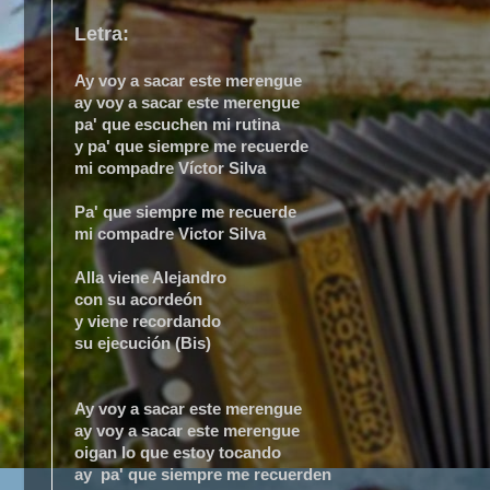
Letra:
Ay voy a sacar este merengue
ay voy a sacar este merengue
pa' que escuchen mi rutina
y pa' que siempre me recuerde
mi compadre Víctor Silva
Pa' que siempre me recuerde
mi compadre Victor Silva
Alla viene Alejandro
con su acordeón
y viene recordando
su ejecución (Bis)
Ay voy a sacar este merengue
ay voy a sacar este merengue
oigan lo que estoy tocando
ay pa' que siempre me recuerden