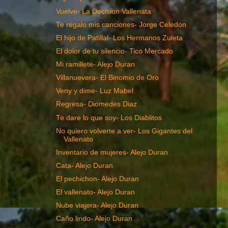
Vuelve- La Decision Vallenata
Te regalo mis canciones- Jorge Celedon
El hijo de Patillal- Los Hermanos Zuleta
El dolor de tu silencio- Tico Mercado
Mi ramillete- Alejo Duran
Villanuevera- El Binomio de Oro
Veny y dime- Luz Mabel
Regresa- Diomedes Diaz
Te dare lo que soy- Los Diablitos
No quiero volverte a ver- Los Gigantes del
Vallenato
Inventario de mujeres- Alejo Duran
Cata- Alejo Duran
El pechichon- Alejo Duran
El vallenato- Alejo Duran
Nube viajera- Alejo Duran
Caño lindo- Alejo Duran