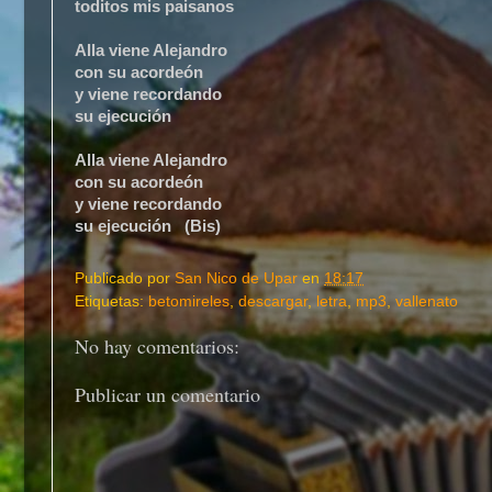
toditos mis paisanos
Alla viene Alejandro
con su acordeón
y viene recordando
su ejecución
Alla viene Alejandro
con su acordeón
y viene recordando
su ejecución (Bis)
Publicado por
San Nico de Upar
en
18:17
Etiquetas:
betomireles
,
descargar
,
letra
,
mp3
,
vallenato
No hay comentarios:
Publicar un comentario