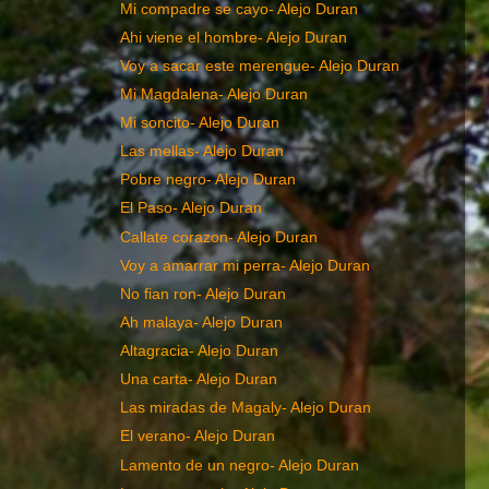
Mi compadre se cayo- Alejo Duran
Ahi viene el hombre- Alejo Duran
Voy a sacar este merengue- Alejo Duran
Mi Magdalena- Alejo Duran
Mi soncito- Alejo Duran
Las mellas- Alejo Duran
Pobre negro- Alejo Duran
El Paso- Alejo Duran
Callate corazon- Alejo Duran
Voy a amarrar mi perra- Alejo Duran
No fian ron- Alejo Duran
Ah malaya- Alejo Duran
Altagracia- Alejo Duran
Una carta- Alejo Duran
Las miradas de Magaly- Alejo Duran
El verano- Alejo Duran
Lamento de un negro- Alejo Duran