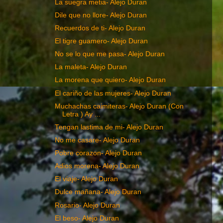
La suegra metia- Alejo Duran
Dile que no llore- Alejo Duran
Recuerdos de ti- Alejo Duran
El tigre guamero- Alejo Duran
No se lo que me pasa- Alejo Duran
La maleta- Alejo Duran
La morena que quiero- Alejo Duran
El cariño de las mujeres- Alejo Duran
Muchachas caimiteras- Alejo Duran (Con
Letra ) Ay ...
Tengan lastima de mi- Alejo Duran
No me casare- Alejo Duran
Pobre corazon- Alejo Duran
Adios morena- Alejo Duran
El viaje- Alejo Duran
Dulce mañana- Alejo Duran
Rosario- Alejo Duran
El beso- Alejo Duran