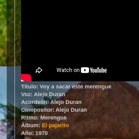
Titulo: Voy a sacar este merengue
Voz: Alejo Duran
Acordeón: Alejo Duran
Compositor: Alejo Duran
Ritmo: Merengue
Álbum:
El pajarito
Año: 1970