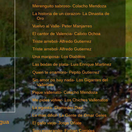
Merenguito sabroso- Colacho Mendoza
La historia de un corazon- La Dinastia de
Oro
Vuelvo al Valle- Peter Manjarres
El cantor de Valencia- Calixto Ochoa
Triste arrebol- Alfredo Gutierrez
Triste arrebol- Alfredo Gutierrez
Una mariposa- Los Diablitos
Las bodas de plata- Luis Enrique Martinez
Quien te enamoro- Pepito Gutierrez
Sin amor no hay nada- Los Gigantes del
Vallenato
Pique vallenato- Colacho Mendoza
Me pides volver- Los Chiches Vallenatos
La egoista- Diomedes Diaz
Lo mas dificil- La Gente de Omar Geles
igua
El gallo viejo- Jorge Oñate
Sigo esperando- Fabian Corrales